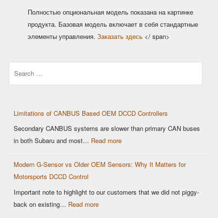
Полностью опциональная модель показана на картинке
продукта. Базовая модель включает в себя стандартные
элементы управления.
Заказать здесь
</ span>
Search
Limitations of CANBUS Based OEM DCCD Controllers
Secondary CANBUS systems are slower than primary CAN buses
:
in both Subaru and most…
Read more
Limitations
Modern G-Sensor vs Older OEM Sensors: Why It Matters for
of
Motorsports DCCD Control
CANBUS
Based
Important note to highlight to our customers that we did not piggy-
OEM
:
back on existing…
Read more
DCCD
Modern