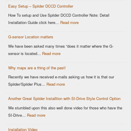
Controllers
Easy Setup – Spiider DCCD Controller
G-
Sensor
How To setup and Use Spiider DCCD Controller Note: Detail
vs
:
Installation Guide click here…
Read more
Older
Easy
OEM
G-sensor Location matters
Setup
Sensors:
–
We have been asked many times “does it matter where the G-
Why
Spiider
:
sensor is located…
Read more
It
DCCD
G-
Matters
Controller
Why maps are a thing of the past!
sensor
for
Location
Recently we have received e-mails asking us how it is that our
Motorsports
matters
:
Spiider/Spiider Plus…
Read more
DCCD
Why
Control
Another Great Spiider Installtion with SI-Drive Style Control Option
maps
are
We stumbled upon this also well done video for those who have the
a
:
SI-Drive…
Read more
thing
Another
of
Installation Video
Great